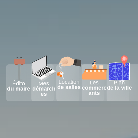
Location
Les
Plan
Édito
Mes
de salles
commerc
de la ville
du maire
démarch
ants
es