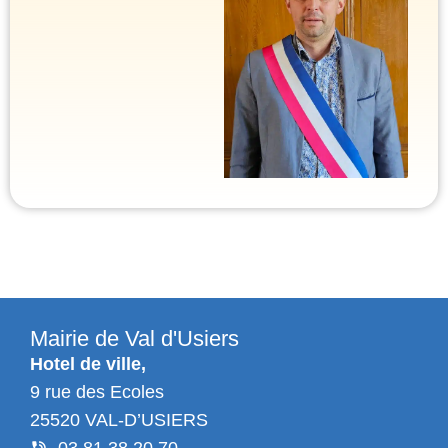
Mairie de Val d'Usiers
Hotel de ville,
9 rue des Ecoles
25520 VAL-D’USIERS