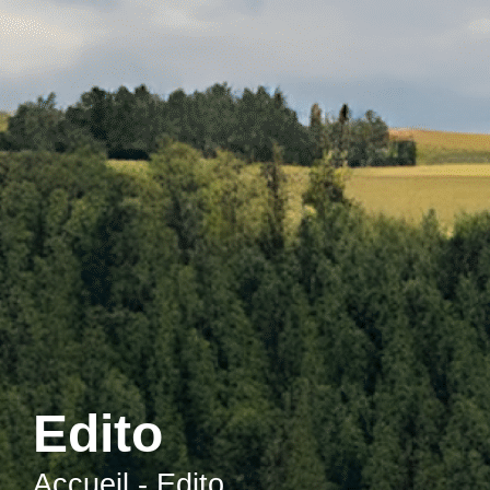
contenu
principal
Edito
Accueil
-
Edito