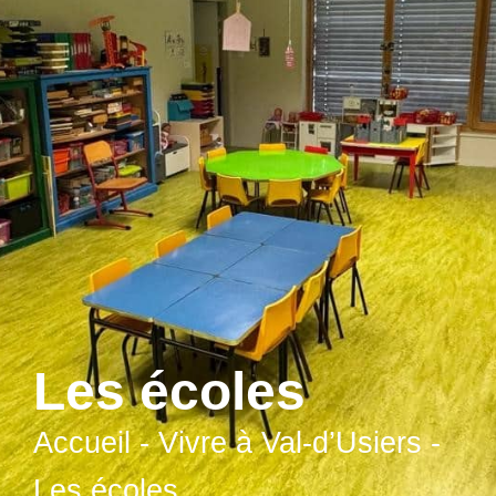
contenu
principal
Les écoles
Accueil
-
Vivre à Val-d’Usiers
-
Les écoles