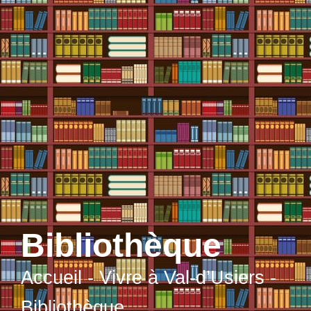
contenu
principal
Bibliothèque
Accueil
-
Vivre à Val-d’Usiers
-
Bibliothèque