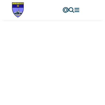
contenu
principal
ACCA
Sombacour
Accueil
-
ACCA Sombacour