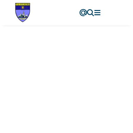
contenu
principal
Doubs Sœurs
Accueil
-
Doubs Sœurs