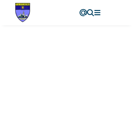
contenu
principal
Ecole –
Sombacour
Accueil
-
Ecole – Sombacour