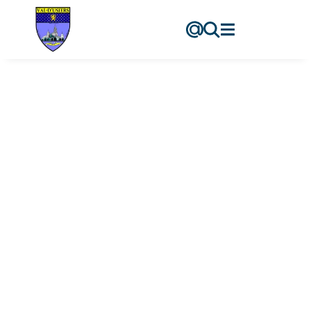
contenu
principal
Pharmacie
Accueil
-
Pharmacie