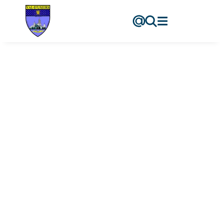
contenu
principal
COURVOISIER
Arnaud
Accueil
-
Les élus
-
COURVOISIER Arnaud