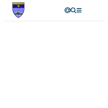
contenu
principal
JEANNIN Bruno
Accueil
-
Les élus
-
JEANNIN
Bruno